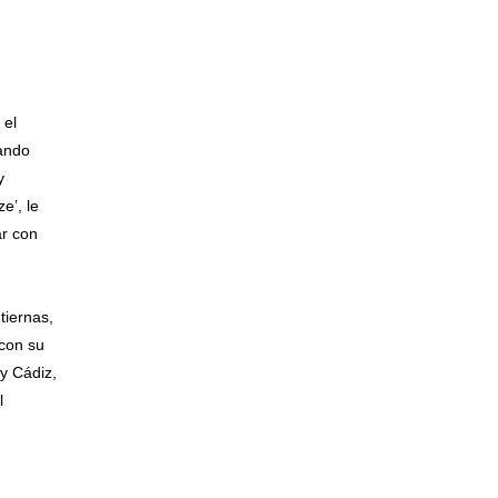
 el
hando
y
e’, le
ar con
tiernas,
 con su
 y Cádiz,
l