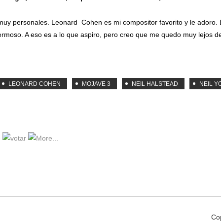
y personales. Leonard Cohen es mi compositor favorito y le adoro. 
moso. A eso es a lo que aspiro, pero creo que me quedo muy lejos de
LEONARD COHEN
MOJAVE 3
NEIL HALSTEAD
NEIL 
Cop