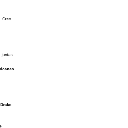
o. Creo
 juntas.
ricanas.
 Drake,
e