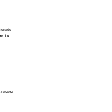
cionado
te. La
ealmente