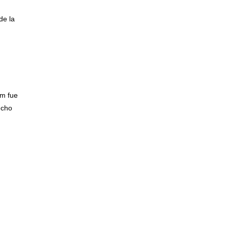
de la
um fue
ucho