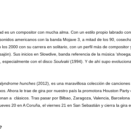
tead es un compositor con mucha alma. Con un estilo propio labrado con
 sonidos americanos con la banda Mojave 3, a mitad de los 90, cosec
 los 2000 con su carrera en solitario, con un perfil más de compositor 
ajón). Sus inicios en Slowdive, banda referencia de la música ‘shoegaz
 especialmente con el disco
Soulvaki
(1994). Y de ahí supo evolucion
alyndrome hunches
(2012), es una maravillosa colección de canciones 
anos. Ahora le trae de gira por nuestro país la promotora Houston Party
sionan a clásicos. Tras pasar por Bilbao, Zaragoza, Valencia, Barcelona
eves 20 en A Coruña, el viernes 21 en San Sebastián y cierra la gira e
?