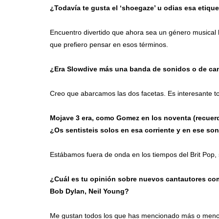
¿Todavía te gusta el ‘shoegaze’ u odias esa etiqu
Encuentro divertido que ahora sea un género musical leg
que prefiero pensar en esos términos.
¿Era Slowdive más una banda de sonidos o de ca
Creo que abarcamos las dos facetas. Es interesante to
Mojave 3 era, como Gomez en los noventa (recuerd
¿Os sentisteis solos en esa corriente y en ese so
Estábamos fuera de onda en los tiempos del Brit Pop,
¿Cuál es tu opinión sobre nuevos cantautores como
Bob Dylan, Neil Young?
Me gustan todos los que has mencionado más o menos…