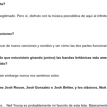
eta?
itimado. Pero sí, disfruto con la música psicodélica de aquí al infinit
nciones?
car de nuevo canciones y sonidos y ver cómo las dos partes funcionan
o que estuvisteis girando juntos) las bandas británicas más ame
nido?
 sin embargo nunca nos sentimos solos.
 Josh Rouse, José Gonzalez o Josh Britter, y los clásicos, Nick
 Neil Young es probablemente mi favorito de esta lista. Básicament