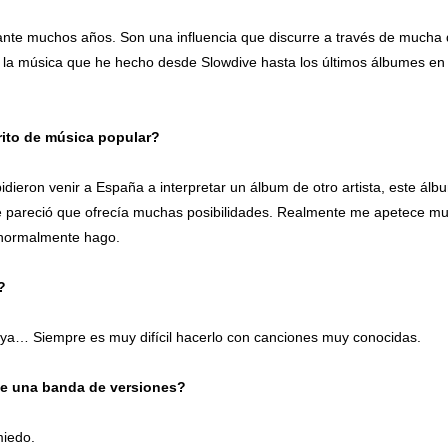
nte muchos años. Son una influencia que discurre a través de mucha 
la música que he hecho desde Slowdive hasta los últimos álbumes en
rito de música popular?
dieron venir a España a interpretar un álbum de otro artista, este álb
me pareció que ofrecía muchas posibilidades. Realmente me apetece m
e normalmente hago.
?
uya… Siempre es muy difícil hacerlo con canciones muy conocidas.
nte una banda de versiones?
miedo.