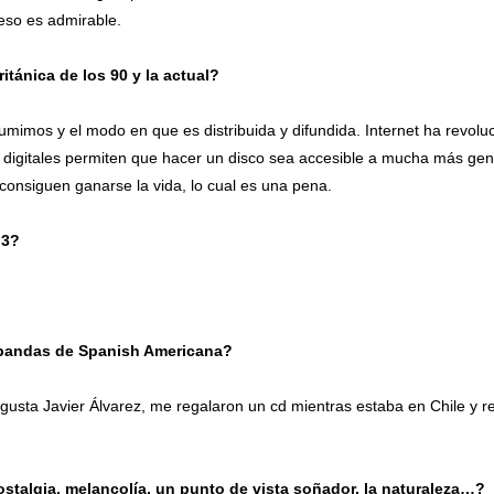
eso es admirable.
itánica de los 90 y la actual?
umimos y el modo en que es distribuida y difundida. Internet ha revolu
s digitales permiten que hacer un disco sea accesible a mucha más gen
consiguen ganarse la vida, lo cual es una pena.
 3?
 bandas de Spanish Americana?
ta Javier Álvarez, me regalaron un cd mientras estaba en Chile y r
ostalgia, melancolía, un punto de vista soñador, la naturaleza…?