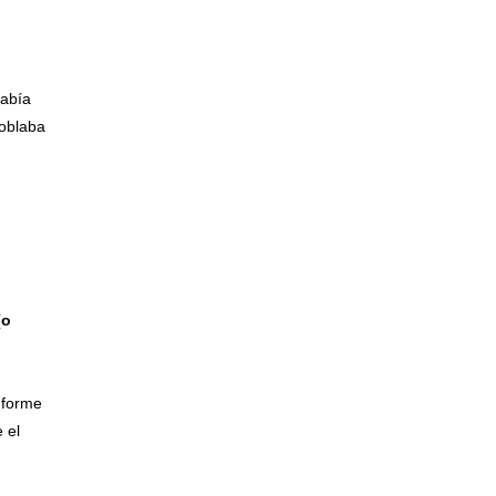
había
doblaba
(o
nforme
 el