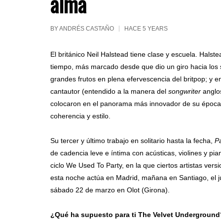
alma
BY
ANDRÉS CASTAÑO
HACE 5 YEARS
El británico Neil Halstead tiene clase y escuela. Hals
tiempo, más marcado desde que dio un giro hacia los
grandes frutos en plena efervescencia del britpop; y en
cantautor (entendido a la manera del
songwriter
anglos
colocaron en el panorama más innovador de su época,
coherencia y estilo.
Su tercer y último trabajo en solitario hasta la fecha,
P
de cadencia leve e íntima con acústicas, violines y pi
ciclo We Used To Party, en la que ciertos artistas ver
esta noche actúa en Madrid, mañana en Santiago, el ju
sábado 22 de marzo en Olot (Girona).
¿Qué ha supuesto para ti The Velvet Underground