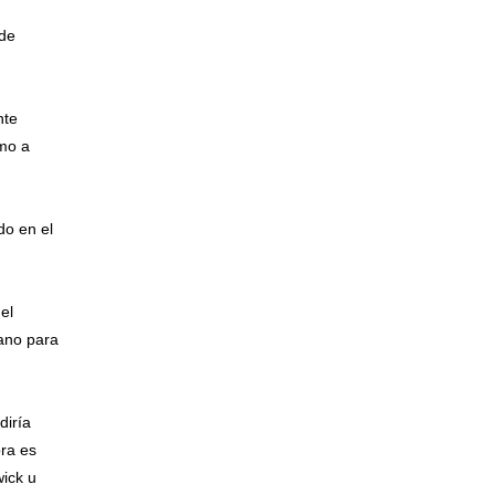
 de
nte
omo a
do en el
el
lano para
diría
bra es
wick u