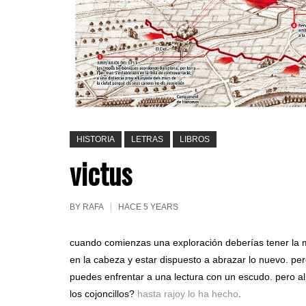
HISTORIA
LETRAS
LIBROS
victus
BY
RAFA
HACE 5 YEARS
cuando comienzas una exploración deberías tener la me
en la cabeza y estar dispuesto a abrazar lo nuevo. pero
puedes enfrentar a una lectura con un escudo. pero al
los cojoncillos?
hasta rajoy lo ha hecho
.