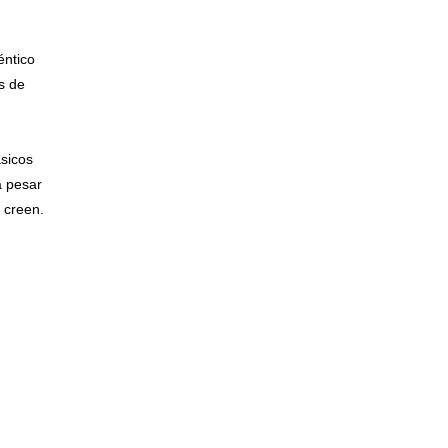
éntico
s de
ásicos
a pesar
 creen.