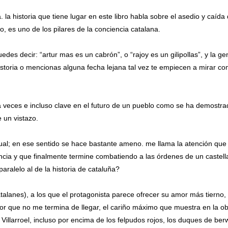
. la historia que tiene lugar en este libro habla sobre el asedio y caída
, es uno de los pilares de la conciencia catalana.
uedes decir: “artur mas es un cabrón”, o “rajoy es un gilipollas”, y la ge
istoria o mencionas alguna fecha lejana tal vez te empiecen a mirar c
, a veces e incluso clave en el futuro de un pueblo como se ha demostra
 un vistazo.
ctual; en ese sentido se hace bastante ameno. me llama la atención que 
ncia y que finalmente termine combatiendo a las órdenes de un castel
aralelo al de la historia de cataluña?
alanes), a los que el protagonista parece ofrecer su amor más tierno, 
or que no me termina de llegar, el cariño máximo que muestra en la o
illarroel, incluso por encima de los felpudos rojos, los duques de ber